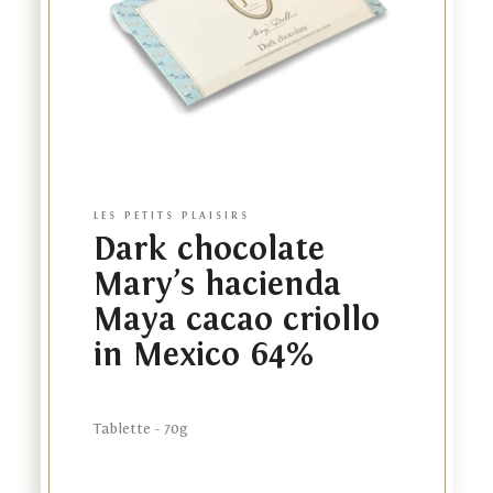
LES PETITS PLAISIRS
Dark chocolate
Mary’s hacienda
Maya cacao criollo
La marque
in Mexico 64%
La boutique en ligne
Tablette - 70g
Notre plantation