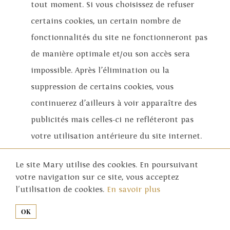
tout moment. Si vous choisissez de refuser
certains cookies, un certain nombre de
fonctionnalités du site ne fonctionneront pas
de manière optimale et/ou son accès sera
impossible. Après l’élimination ou la
suppression de certains cookies, vous
continuerez d’ailleurs à voir apparaître des
publicités mais celles-ci ne refléteront pas
votre utilisation antérieure du site internet.
Retrouvez plus d’informations sur les cookies
Le site Mary utilise des cookies. En poursuivant
votre navigation sur ce site, vous acceptez
sur :
http://www.allaboutcookies.org/
l'utilisation de cookies.
En savoir plus
Retrouvez plus d’informations sur la publicité
OK
comportementale en ligne et la vie privée en