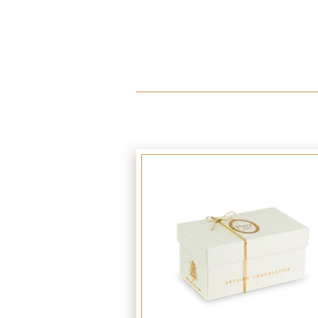
Link
to
product