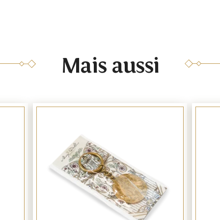
Mais aussi
Link
Link
to
to
product
produc