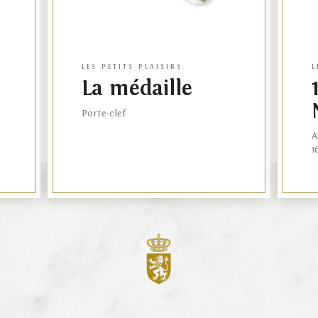
LES PETITS PLAISIRS
L
La médaille
Porte-clef
A
1