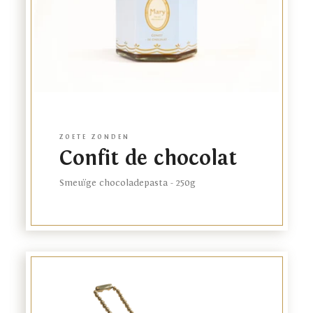
emulgator: zonnebloemlecithine, cacaopoeder, kleur:
anthocyanen, voedinszuur: trinatriumcitraat, citroen etherische
olie
Mogelijks sporen van cashewnoten, eieren, gerst, haver, pinda's,
tarwe
ZOETE ZONDEN
Confit de chocolat
Smeuïge chocoladepasta - 250g
Het merk
De webwinkel
Onze plantage
Link
Onze winkels
to
product