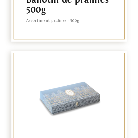
500g
Assortiment pralines - 500g
Het merk
Link
to
De webwinkel
product
Onze plantage
Onze winkels
Relatiegeschenken