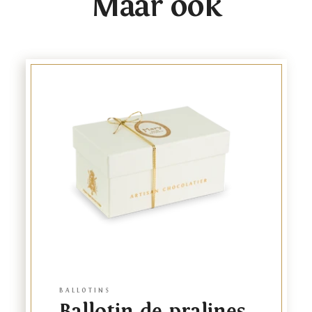
Maar ook
Link
to
product
BALLOTINS
Ballotin de pralines