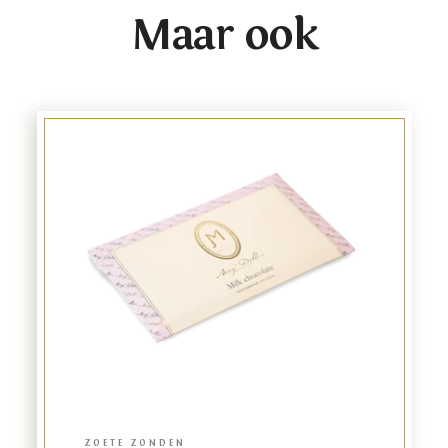
Maar ook
Link
to
product
ZOETE ZONDEN