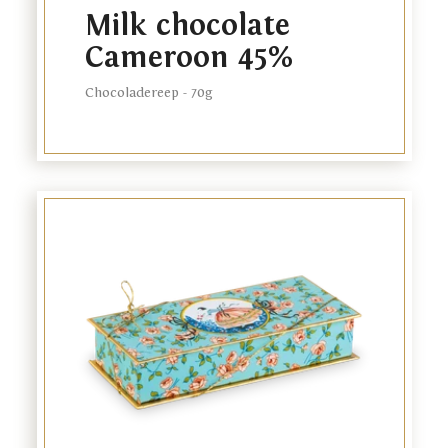
Milk chocolate
Cameroon 45%
Chocoladereep - 70g
Het merk
Link
De webwinkel
to
product
Onze plantage
Onze winkels
Relatiegeschenken