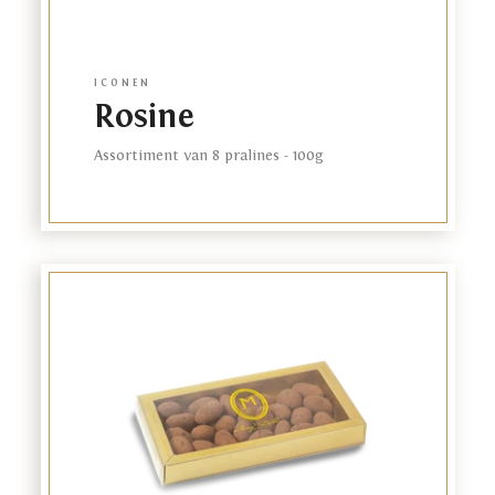
FR
EN
ICONEN
Rosine
Assortiment van 8 pralines - 100g
Link
to
product